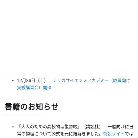
小型で持ち帰れるよ！ペットボトルロケットを作ろう！
テレビ番組監修・イベント等のお知
らせ
７月３０日（水）科学監修「
TIF presents ONE SONG
FES
」（フジテレビ） 26:15~27:15
12月26日（土）
ナリカサイエンスアカデミー（教員向け
実験講習会）開催
書籍
のお知らせ
『大人のための高校物理復習帳』（講談社）…一般向けに日
常の物理について公式を元に紐解きました。
特設サイト
では