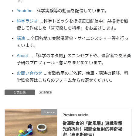
す。
Youtube
…科学実験等の動画を配信しています。
科学ラジオ
…科学トピックをほぼ毎日配信中！AI技術を駆
使して作成した「耳で楽しむ科学」をお届けします。
講演
…全国各地で実験講習会・サイエンスショー等を行っ
ています。
About
…「科学のネタ帳」のコンセプトや、運営者である桑
子研のプロフィール・想いをまとめています。
お問い合わせ
…実験教室のご依頼、執筆・講演の相談、科
学監修等はこちらのフォームからお寄せください。
Science
分类目录
Science
Previous article
從運動會的『颱風眼』遊戲看懂
光的折射！揭開全反射的神奇祕
密（惠更斯原理）