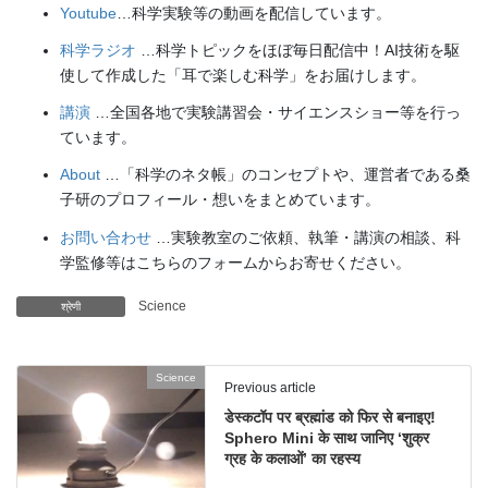
Youtube
…科学実験等の動画を配信しています。
科学ラジオ
…科学トピックをほぼ毎日配信中！AI技術を駆
使して作成した「耳で楽しむ科学」をお届けします。
講演
…全国各地で実験講習会・サイエンスショー等を行っ
ています。
About
…「科学のネタ帳」のコンセプトや、運営者である桑
子研のプロフィール・想いをまとめています。
お問い合わせ
…実験教室のご依頼、執筆・講演の相談、科
学監修等はこちらのフォームからお寄せください。
Science
श्रेणी
Science
Previous article
डेस्कटॉप पर ब्रह्मांड को फिर से बनाइए!
Sphero Mini के साथ जानिए ‘शुक्र
ग्रह के कलाओं’ का रहस्य