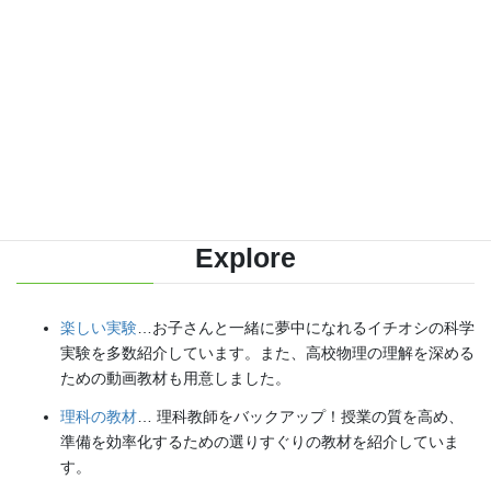
各種SNS（更新情報をお届け！）
【日本語】
X(Twitter)
／
instagram
／
Facebook
【英語】
BlueSky
／
Threads
Explore
楽しい実験
…お子さんと一緒に夢中になれるイチオシの科学
実験を多数紹介しています。また、高校物理の理解を深める
ための動画教材も用意しました。
理科の教材
… 理科教師をバックアップ！授業の質を高め、
準備を効率化するための選りすぐりの教材を紹介していま
す。