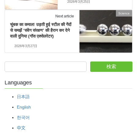
2026年3月25日
Science
Next article
चुंबक का कमाल! उड़ती हुई स्टील की गेंदों
से समझें ‘संवेग संरक्षण’ की हैरान कर देने
वाली दुनिया (गॉस एक्सेलरेटर)
2026年3月27日
検索
Languages
日本語
English
한국어
中文