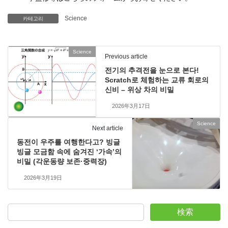
Science
카테고리
Science
Previous article
전기의 추격전을 눈으로 본다!
Scratch로 체험하는 교류 회로의
신비 – 위상 차의 비밀
2026年3月17日
Science
Next article
동전이 우주를 여행한다고? 빙글
빙글 모금함 속에 숨겨진 ‘가속’의
비밀 (각운동량 보존·중력장)
2026年3月19日
検索