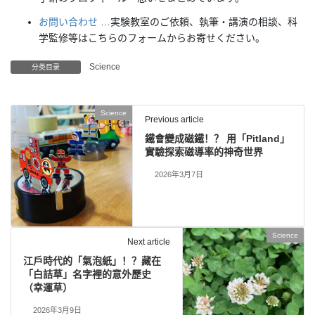
お問い合わせ
…実験教室のご依頼、執筆・講演の相談、科
学監修等はこちらのフォームからお寄せください。
Science
分类目录
Science
Previous article
鐵會變成磁鐵！？ 用「Pitland」
實驗探索磁導率的神奇世界
2026年3月7日
Science
Next article
江戶時代的「氣泡紙」！？藏在
「白詰草」名字裡的意外歷史
（幸運草）
2026年3月9日