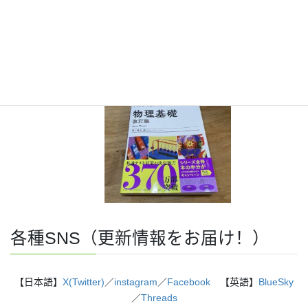
『きめる!共通テスト 物理基礎 改訂版』（学研）… 高校物
理の参考書です。イラストを多くしてイメージが持てるよう
に描きました。授業についていけない、物理が苦手、そんな
生徒におすすめです。
特設サイト
はこちら。
各種SNS（更新情報をお届け！）
【日本語】
X(Twitter)
／
instagram
／
Facebook
【英語】
BlueSky
／
Threads