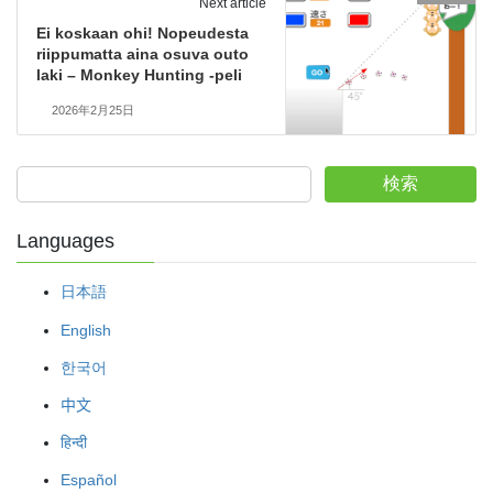
Next article
Ei koskaan ohi! Nopeudesta
riippumatta aina osuva outo
laki – Monkey Hunting -peli
2026年2月25日
検索
Languages
日本語
English
한국어
中文
हिन्दी
Español