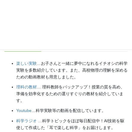
各種SNS（更新情報をお届け！）
【日本語】
X(Twitter)
／
instagram
／
Facebook
【英語】
BlueSky
／
Threads
Explore
楽しい実験
…お子さんと一緒に夢中になれるイチオシの科学
実験を多数紹介しています。また、高校物理の理解を深める
ための動画教材も用意しました。
理科の教材
… 理科教師をバックアップ！授業の質を高め、
準備を効率化するための選りすぐりの教材を紹介していま
す。
Youtube
…科学実験等の動画を配信しています。
科学ラジオ
…科学トピックをほぼ毎日配信中！AI技術を駆
使して作成した「耳で楽しむ科学」をお届けします。