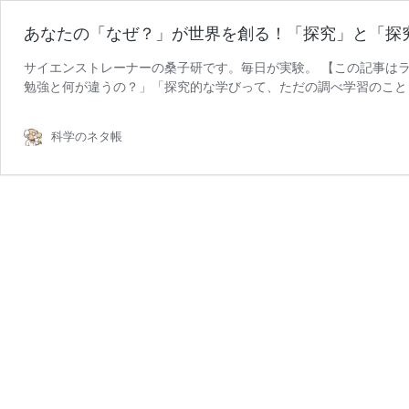
あなたの「なぜ？」が世界を創る！「探究」と「探
サイエンストレーナーの桑子研です。毎日が実験。 【この記事はラ
勉強と何が違うの？」「探究的な学びって、ただの調べ学習のこと
あ
徒の皆さんも多いはず。 …
続きを読む
な
科学のネタ帳
た
の
「な
ぜ？」
が
世
界
を
創
る！
「探
究」
と
「探