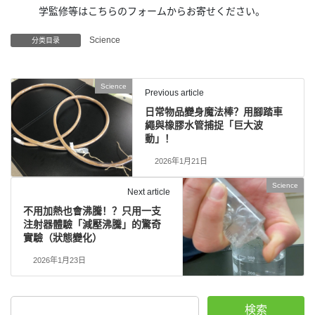
学監修等はこちらのフォームからお寄せください。
Science
分类目录
Science
Previous article
日常物品變身魔法棒？用腳踏車
繩與橡膠水管捕捉「巨大波
動」！
2026年1月21日
Science
Next article
不用加熱也會沸騰！？只用一支
注射器體驗「減壓沸騰」的驚奇
實驗（狀態變化）
2026年1月23日
検索