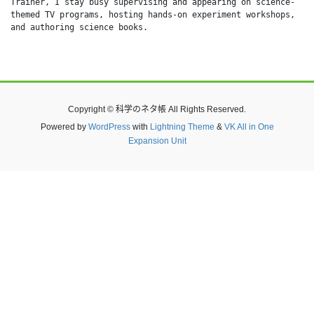
Trainer, I stay busy supervising and appearing on science-
themed TV programs, hosting hands-on experiment workshops, 
and authoring science books.
Copyright © 科学のネタ帳 All Rights Reserved.
Powered by
WordPress
with
Lightning Theme
&
VK All in One
Expansion Unit