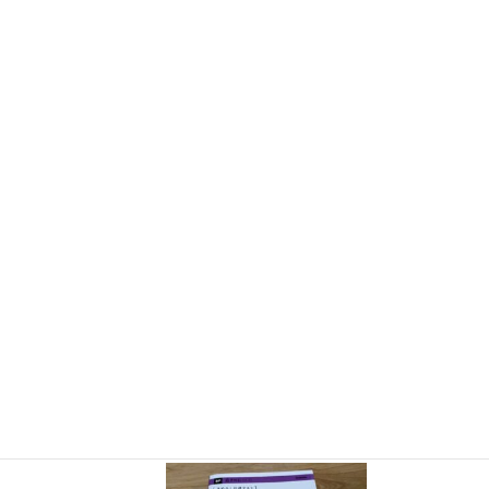
『大人のための高校物理復習帳』（講談社）…一般向けに日
常の物理について公式を元に紐解きました。
特設サイト
では
実験を多数紹介しています。
※増刷がかかり６刷となりまし
た（2026/02/01）
『きめる!共通テスト 物理基礎 改訂版』（学研）… 高校物
理の参考書です。イラストを多くしてイメージが持てるよう
に描きました。授業についていけない、物理が苦手、そんな
生徒におすすめです。
特設サイト
はこちら。