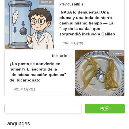
Science
Previous article
¡NASA lo demuestra! Una
pluma y una bola de hierro
caen al mismo tiempo — La
“ley de la caída” que
sorprendió incluso a Galileo
2026年1月20日
Science
Next article
¿La pasta se convierte en
ramen!? El secreto de la
“deliciosa reacción química”
del bicarbonato
2026年1月22日
検索
Languages