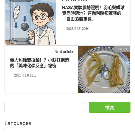
NASA實驗震撼證明！羽毛與鐵球
竟同時落地？連伽利略都驚嘆的
「自由落體定律」
2026年1月20日
Science
Next article
義大利麵變拉麵！？小蘇打創造
的「美味化學反應」祕密
2026年1月22日
検索
Languages