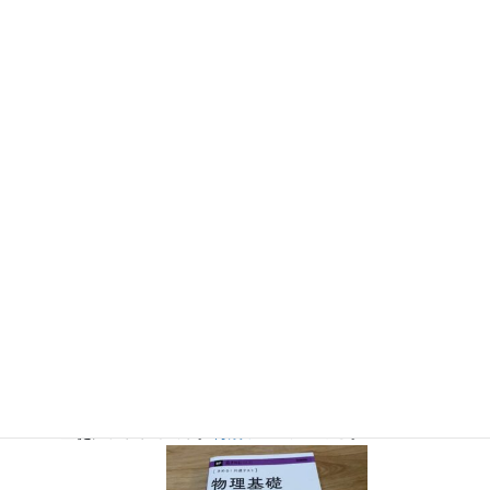
『大人のための高校物理復習帳』（講談社）…一般向けに日
常の物理について公式を元に紐解きました。
特設サイト
では
実験を多数紹介しています。
※増刷がかかり６刷となりまし
た（2026/02/01）
『きめる!共通テスト 物理基礎 改訂版』（学研）… 高校物
理の参考書です。イラストを多くしてイメージが持てるよう
に描きました。授業についていけない、物理が苦手、そんな
生徒におすすめです。
特設サイト
はこちら。