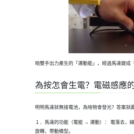
咱雙手出力產生的「運動能」，經過馬達變成
為按怎會生電？電磁感應
明明馬達就無接電池，為啥物會發光？答案就
１．馬達的功能（電能 → 運動）： 電落去
旋轉，帶動模型。