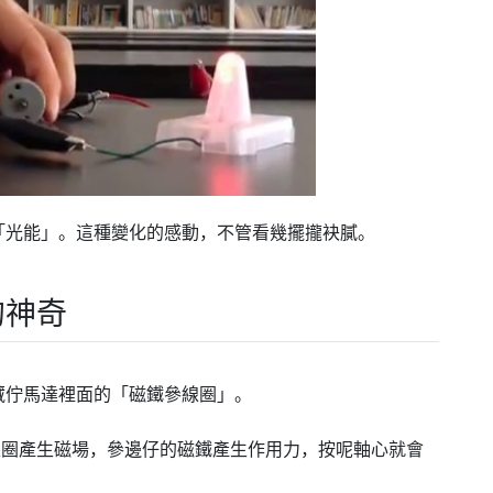
「光能」。這種變化的感動，不管看幾擺攏袂膩。
的神奇
藏佇馬達裡面的「磁鐵參線圈」。
，線圈產生磁場，參邊仔的磁鐵產生作用力，按呢軸心就會