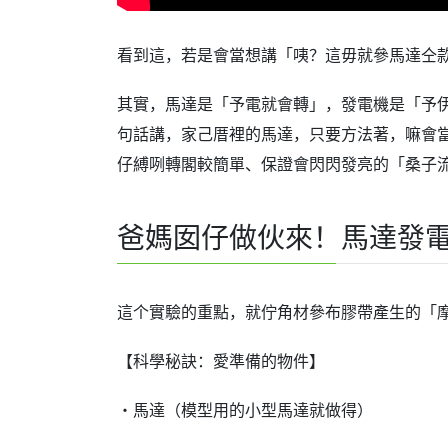
看到這，若是會當想講「咦？這毋就參馬達仝
其實，馬達是「予電就會轉」，發電機是「予
句話講，家己厝裡的馬達，只要方法著，嘛會
仔縛咧轉閣較簡單、保證會閃閃發亮的「桑子
爸媽囡仔做伙來！馬達發
這个實驗的重點，就佇角材參布膠帶產生的「
【科學秘訣：愛準備的物件】
・馬達（模型用的小型馬達就做得）