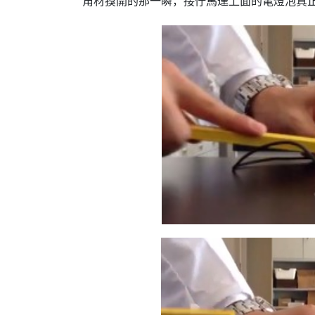
角材搝開的那一瞬，接佇馬達上面的電燈泡真