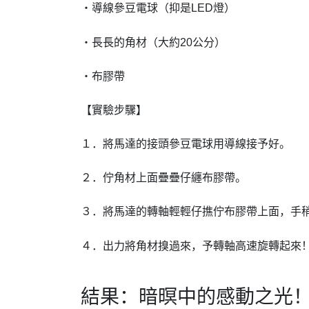
・導線參豆電球（抑是LED燈）
・長長的角材（大約20公分）
・布膠帶
【實驗步驟】
１．將馬達的接頭參豆電球用導線接予好。
２．佇角材上面疊疊仔纏布膠帶。
３．將馬達的轉軸輕輕仔撨佇布膠帶上面，手
４．出力將角材搝過來，予轉軸高速旋轉起來
結果：暗暝中的感動之光