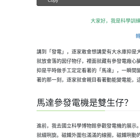
Copy
大家好，我是科學訓
講到「發電」，逐家敢會想講愛有大水庫抑是
就放會落的囡仔物仔，裡面就藏有參發電廠心
抑是平時做手工定定看著的「馬達」，一瞬間
著的那一刻，逐家就會親目看著動能變電能，
馬達參發電機是雙生仔？
進前，我去國立科學博物館參觀發電機的展示
就綴咧旋。磁鐵外圍包滿滿的線圈，磁鐵咧動