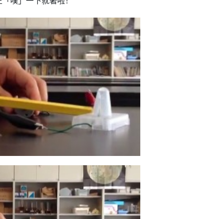
正「噗」一下就著啦！