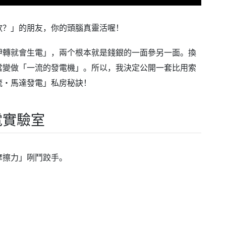
款？」的朋友，你的頭腦真靈活喔！
伊轉就會生電」，兩个根本就是錢銀的一面參另一面。換
當變做「一流的發電機」。所以，我決定公開一套比用索
流・馬達發電」私房秘訣！
電實驗室
摩擦力」咧鬥跤手。