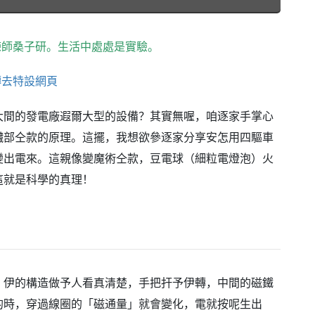
練師桑子研。生活中處處是實驗。
轉去特設網頁
大間的發電廠遐爾大型的設備？其實無喔，咱逐家手掌心
臟部仝款的原理。這擺，我想欲參逐家分享安怎用四驅車
變出電來。這親像變魔術仝款，豆電球（細粒電燈泡）火
這就是科學的真理！
。伊的構造做予人看真清楚，手把扞予伊轉，中間的磁鐵
的時，穿過線圈的「磁通量」就會變化，電就按呢生出