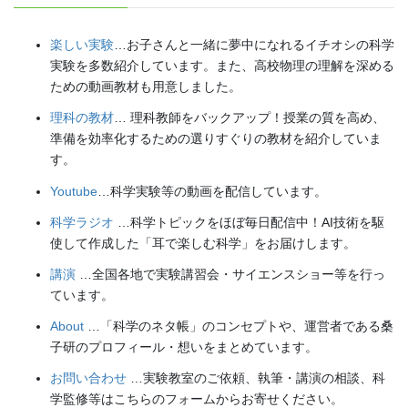
楽しい実験
…お子さんと一緒に夢中になれるイチオシの科学
実験を多数紹介しています。また、高校物理の理解を深める
ための動画教材も用意しました。
理科の教材
… 理科教師をバックアップ！授業の質を高め、
準備を効率化するための選りすぐりの教材を紹介していま
す。
Youtube
…科学実験等の動画を配信しています。
科学ラジオ
…科学トピックをほぼ毎日配信中！AI技術を駆
使して作成した「耳で楽しむ科学」をお届けします。
講演
…全国各地で実験講習会・サイエンスショー等を行っ
ています。
About
…「科学のネタ帳」のコンセプトや、運営者である桑
子研のプロフィール・想いをまとめています。
お問い合わせ
…実験教室のご依頼、執筆・講演の相談、科
学監修等はこちらのフォームからお寄せください。