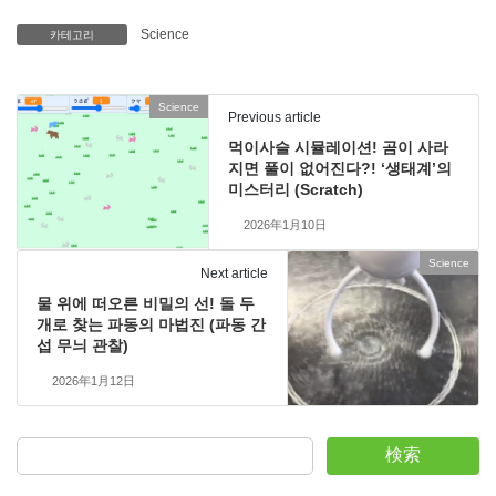
Science
카테고리
Science
Previous article
먹이사슬 시뮬레이션! 곰이 사라
지면 풀이 없어진다?! ‘생태계’의
미스터리 (Scratch)
2026年1月10日
Science
Next article
물 위에 떠오른 비밀의 선! 돌 두
개로 찾는 파동의 마법진 (파동 간
섭 무늬 관찰)
2026年1月12日
検索