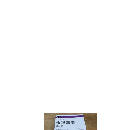
『大人のための高校物理復習帳』（講談社）…一般向けに日
常の物理について公式を元に紐解きました。
特設サイト
では
実験を多数紹介しています。
※増刷がかかり６刷となりまし
た（2026/02/01）
『きめる!共通テスト 物理基礎 改訂版』（学研）… 高校物
理の参考書です。イラストを多くしてイメージが持てるよう
に描きました。授業についていけない、物理が苦手、そんな
生徒におすすめです。
特設サイト
はこちら。