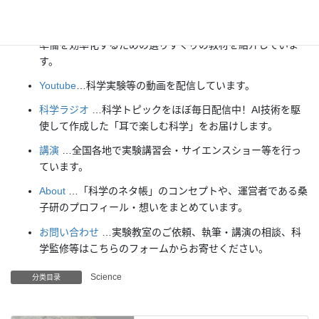
ための動画教材も用意しました。
理科の教材
… 理科教師をバックアップ！授業の質を高め、
準備を効率化するための選りすぐりの教材を紹介していま
す。
Youtube
…科学実験等の動画を配信しています。
科学ラジオ
…科学トピックをほぼ毎日配信中！AI技術を駆
使して作成した「耳で楽しむ科学」をお届けします。
講演
…全国各地で実験講習会・サイエンスショー等を行っ
ています。
About
…「科学のネタ帳」のコンセプトや、運営者である桑
子研のプロフィール・想いをまとめています。
お問い合わせ
…実験教室のご依頼、執筆・講演の相談、科
学監修等はこちらのフォームからお寄せください。
Science
分类目录