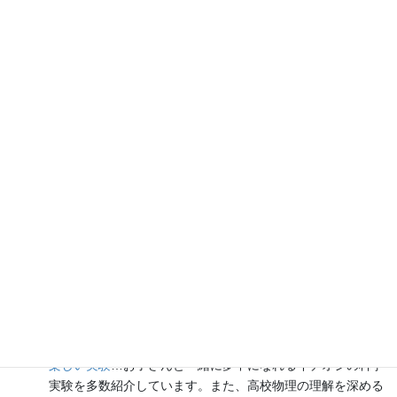
各種SNS（更新情報をお届け！）
【日本語】
X(Twitter)
／
instagram
／
Facebook
【英語】
BlueSky
／
Threads
Explore
楽しい実験
…お子さんと一緒に夢中になれるイチオシの科学
実験を多数紹介しています。また、高校物理の理解を深める