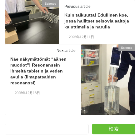
Science
Previous article
Kuin taikuutta! Edullinen koe,
jossa hallitset seisovia aaltoja
kaiuttimella ja narulla
2025年12月11日
Science
Next article
Näe näkymättömät “äänen
muodot”! Resonanssin
ihmeitä tabletin ja veden
avulla (Ilmapatsaiden
resonanssi)
2025年12月13日
検索