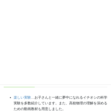
各種SNS（更新情報をお届け！）
【日本語】
X(Twitter)
／
instagram
／
Facebook
【英語】
BlueSky
／
Threads
Explore
楽しい実験
…お子さんと一緒に夢中になれるイチオシの科学
実験を多数紹介しています。また、高校物理の理解を深める
ための動画教材も用意しました。