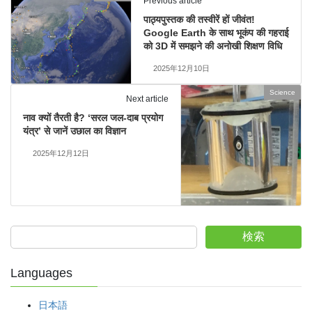
Previous article
पाठ्यपुस्तक की तस्वीरें हों जीवंत!
Google Earth के साथ भूकंप की गहराई
को 3D में समझने की अनोखी शिक्षण विधि
2025年12月10日
Science
Next article
नाव क्यों तैरती है? ‘सरल जल-दाब प्रयोग
यंत्र’ से जानें उछाल का विज्ञान
2025年12月12日
検索
Languages
日本語