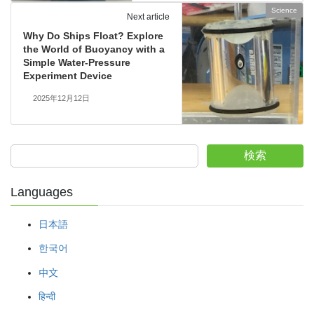
Science
Next article
Why Do Ships Float? Explore
the World of Buoyancy with a
Simple Water-Pressure
Experiment Device
2025年12月12日
検索
Languages
日本語
한국어
中文
हिन्दी