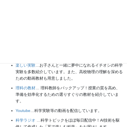
各種SNS（更新情報をお届け！）
【日本語】
X(Twitter)
／
instagram
／
Facebook
【英語】
BlueSky
／
Threads
Explore
楽しい実験
…お子さんと一緒に夢中になれるイチオシの科学
実験を多数紹介しています。また、高校物理の理解を深める
ための動画教材も用意しました。
理科の教材
… 理科教師をバックアップ！授業の質を高め、
準備を効率化するための選りすぐりの教材を紹介していま
す。
Youtube
…科学実験等の動画を配信しています。
科学ラジオ
…科学トピックをほぼ毎日配信中！AI技術を駆
使して作成した「耳で楽しむ科学」をお届けします。