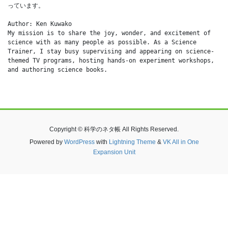
っています。
Author: Ken Kuwako
My mission is to share the joy, wonder, and excitement of 
science with as many people as possible. As a Science 
Trainer, I stay busy supervising and appearing on science-
themed TV programs, hosting hands-on experiment workshops, 
and authoring science books.
Copyright © 科学のネタ帳 All Rights Reserved.
Powered by
WordPress
with
Lightning Theme
&
VK All in One
Expansion Unit