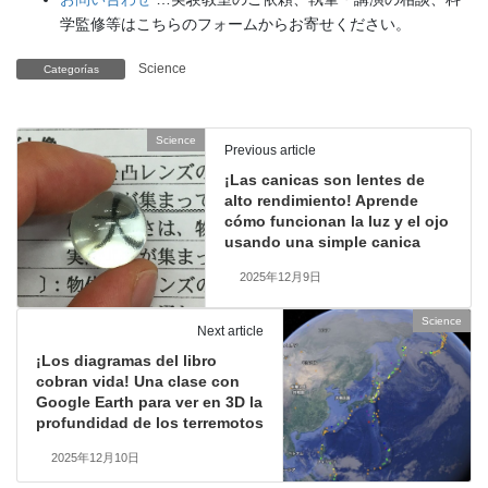
学監修等はこちらのフォームからお寄せください。
Science
Categorías
Science
Previous article
¡Las canicas son lentes de
alto rendimiento! Aprende
cómo funcionan la luz y el ojo
usando una simple canica
2025年12月9日
Science
Next article
¡Los diagramas del libro
cobran vida! Una clase con
Google Earth para ver en 3D la
profundidad de los terremotos
2025年12月10日