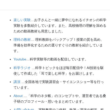
Explore
楽しい実験
…お子さんと一緒に夢中になれるイチオシの科学
実験を多数紹介しています。また、高校物理の理解を深める
ための動画教材も用意しました。
理科の教材
… 理科教師をバックアップ！授業の質を高め、
準備を効率化するための選りすぐりの教材を紹介していま
す。
Youtube
…科学実験等の動画を配信しています。
科学ラジオ
…科学トピックをほぼ毎日配信中！AI技術を駆
使して作成した「耳で楽しむ科学」をお届けします。
講演
…全国各地で実験講習会・サイエンスショー等を行っ
ています。
About
…「科学のネタ帳」のコンセプトや、運営者である桑
子研のプロフィール・想いをまとめています。
お問い合わせ
…実験教室のご依頼、執筆・講演の相談、科