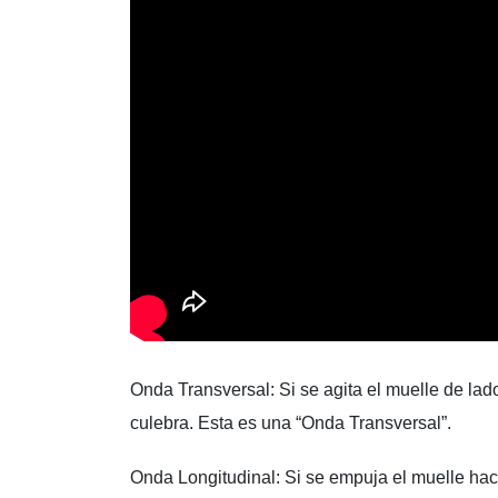
Onda Transversal: Si se agita el muelle de la
culebra. Esta es una “Onda Transversal”.
Onda Longitudinal: Si se empuja el muelle haci