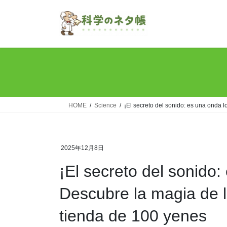
Skip
Skip
to
to
the
the
content
Navigation
HOME
Science
¡El secreto del sonido: es una onda l
2025年12月8日
¡El secreto del sonido:
Descubre la magia de l
tienda de 100 yenes