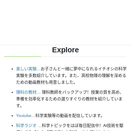
各種SNS（更新情報をお届け！）
【日本語】
X(Twitter)
／
instagram
／
Facebook
【英語】
BlueSky
／
Threads
Explore
楽しい実験
…お子さんと一緒に夢中になれるイチオシの科学
実験を多数紹介しています。また、高校物理の理解を深める
ための動画教材も用意しました。
理科の教材
… 理科教師をバックアップ！授業の質を高め、
準備を効率化するための選りすぐりの教材を紹介していま
す。
Youtube
…科学実験等の動画を配信しています。
科学ラジオ
…科学トピックをほぼ毎日配信中！AI技術を駆