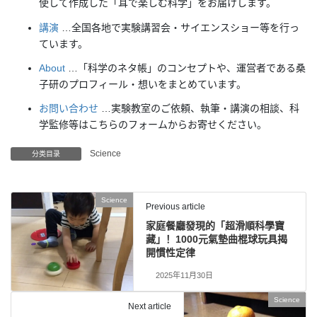
使して作成した「耳で楽しむ科学」をお届けします。
講演
…全国各地で実験講習会・サイエンスショー等を行っ
ています。
About
…「科学のネタ帳」のコンセプトや、運営者である桑
子研のプロフィール・想いをまとめています。
お問い合わせ
…実験教室のご依頼、執筆・講演の相談、科
学監修等はこちらのフォームからお寄せください。
Science
分类目录
Science
Previous article
家庭餐廳發現的「超滑順科學寶
藏」！1000元氣墊曲棍球玩具揭
開慣性定律
2025年11月30日
Science
Next article