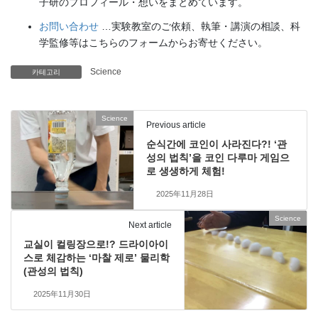
子研のプロフィール・想いをまとめています。
お問い合わせ
…実験教室のご依頼、執筆・講演の相談、科
学監修等はこちらのフォームからお寄せください。
Science
카테고리
Science
Previous article
순식간에 코인이 사라진다?! ‘관
성의 법칙’을 코인 다루마 게임으
로 생생하게 체험!
2025年11月28日
Science
Next article
교실이 컬링장으로!? 드라이아이
스로 체감하는 ‘마찰 제로’ 물리학
(관성의 법칙)
2025年11月30日