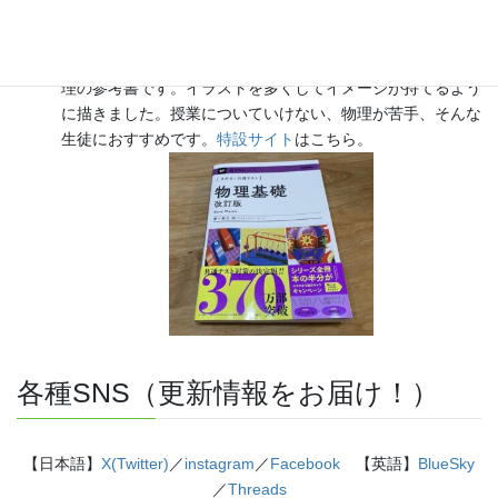
『きめる!共通テスト 物理基礎 改訂版』（学研）… 高校物
理の参考書です。イラストを多くしてイメージが持てるよう
に描きました。授業についていけない、物理が苦手、そんな
生徒におすすめです。
特設サイト
はこちら。
各種SNS（更新情報をお届け！）
【日本語】
X(Twitter)
／
instagram
／
Facebook
【英語】
BlueSky
／
Threads