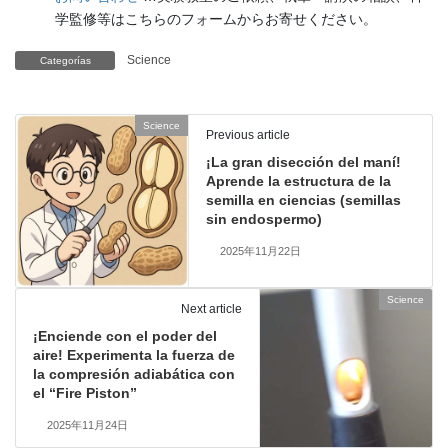
学監修等はこちらのフォームからお寄せください。
Science
Categorías
Science
Previous article
¡La gran disección del maní!
Aprende la estructura de la
semilla en ciencias (semillas
sin endospermo)
2025年11月22日
Science
Next article
¡Enciende con el poder del
aire! Experimenta la fuerza de
la compresión adiabática con
el “Fire Piston”
2025年11月24日