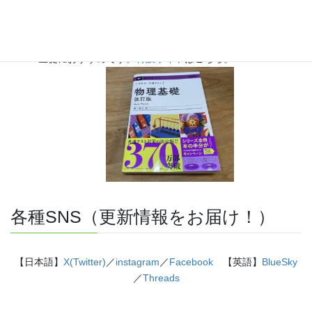
『きめる!共通テスト 物理基礎 改訂版』（学研）… 高校物
理の参考書です。イラストを多くしてイメージが持てるよう
に描きました。授業についていけない、物理が苦手、そんな
生徒におすすめです。
特設サイト
はこちら。
各種SNS（更新情報をお届け！）
【日本語】
X(Twitter)
／
instagram
／
Facebook
【英語】
BlueSky
／
Threads