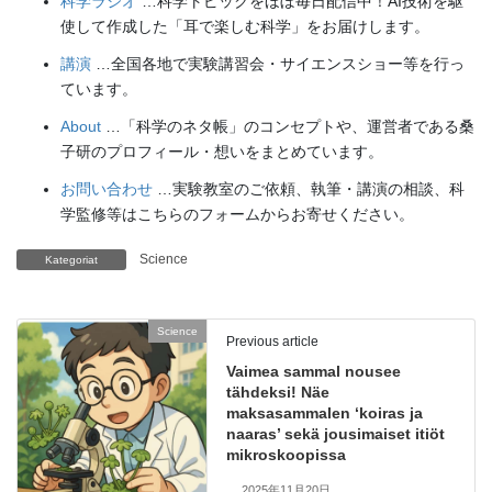
科学ラジオ
…科学トピックをほぼ毎日配信中！AI技術を駆
使して作成した「耳で楽しむ科学」をお届けします。
講演
…全国各地で実験講習会・サイエンスショー等を行っ
ています。
About
…「科学のネタ帳」のコンセプトや、運営者である桑
子研のプロフィール・想いをまとめています。
お問い合わせ
…実験教室のご依頼、執筆・講演の相談、科
学監修等はこちらのフォームからお寄せください。
Science
Kategoriat
Science
Previous article
Vaimea sammal nousee
tähdeksi! Näe
maksasammalen ‘koiras ja
naaras’ sekä jousimaiset itiöt
mikroskoopissa
2025年11月20日