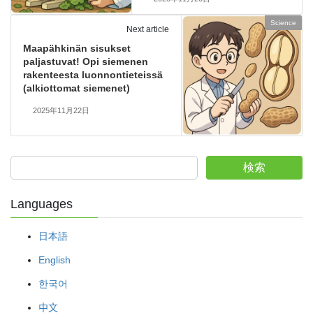
Science
Next article
Maapähkinän sisukset
paljastuvat! Opi siemenen
rakenteesta luonnontieteissä
(alkiottomat siemenet)
2025年11月22日
検索
Languages
日本語
English
한국어
中文