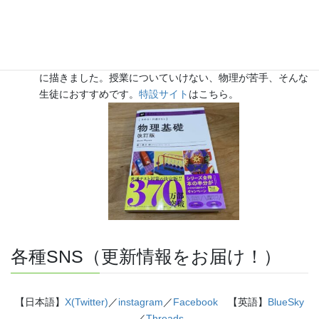
『きめる!共通テスト 物理基礎 改訂版』（学研）… 高校物
理の参考書です。イラストを多くしてイメージが持てるよう
に描きました。授業についていけない、物理が苦手、そんな
生徒におすすめです。
特設サイト
はこちら。
各種SNS（更新情報をお届け！）
【日本語】
X(Twitter)
／
instagram
／
Facebook
【英語】
BlueSky
／
Threads