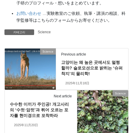
子研のプロフィール・想いをまとめています。
お問い合わせ
…実験教室のご依頼、執筆・講演の相談、科
学監修等はこちらのフォームからお寄せください。
Science
카테고리
Science
Previous article
고양이는 왜 높은 곳에서도 멀쩡
할까? 슬로모션으로 밝히는 ‘슈퍼
착지’의 물리학!
2025年11月18日
Science
Next article
수수한 이끼가 주인공! 개고사리
의 ‘수컷·암컷’과 튀어 오르는 포
자를 현미경으로 포착하라
2025年11月20日