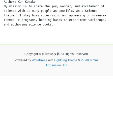
Author: Ken Kuwako
My mission is to share the joy, wonder, and excitement of 
science with as many people as possible. As a Science 
Trainer, I stay busy supervising and appearing on science-
themed TV programs, hosting hands-on experiment workshops, 
and authoring science books.
Copyright © 科学のネタ帳 All Rights Reserved.
Powered by
WordPress
with
Lightning Theme
&
VK All in One
Expansion Unit