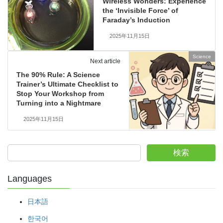
Wireless Wonders: Experience
the ‘Invisible Force’ of
Faraday’s Induction
2025年11月15日
Science
Next article
The 90% Rule: A Science
Trainer’s Ultimate Checklist to
Stop Your Workshop from
Turning into a Nightmare
2025年11月15日
検索
Languages
日本語
한국어