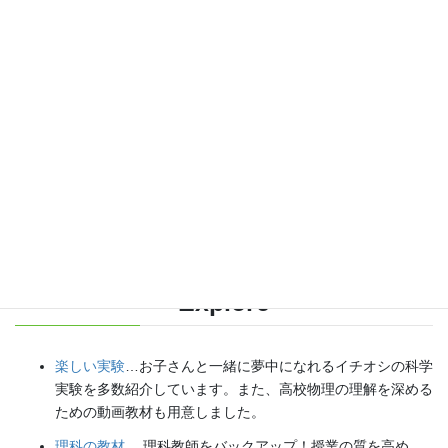
各種SNS（更新情報をお届け！）
【日本語】
X(Twitter)
／
instagram
／
Facebook
【英語】
BlueSky
／
Threads
Explore
楽しい実験
…お子さんと一緒に夢中になれるイチオシの科学
実験を多数紹介しています。また、高校物理の理解を深める
ための動画教材も用意しました。
理科の教材
… 理科教師をバックアップ！授業の質を高め、