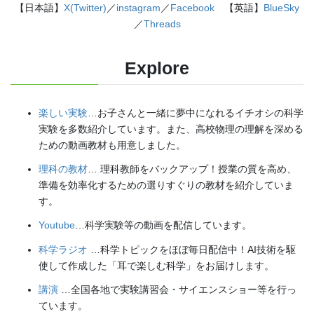
【日本語】
X(Twitter)
／
instagram
／
Facebook
【英語】
BlueSky
／
Threads
Explore
楽しい実験
…お子さんと一緒に夢中になれるイチオシの科学
実験を多数紹介しています。また、高校物理の理解を深める
ための動画教材も用意しました。
理科の教材
… 理科教師をバックアップ！授業の質を高め、
準備を効率化するための選りすぐりの教材を紹介していま
す。
Youtube
…科学実験等の動画を配信しています。
科学ラジオ
…科学トピックをほぼ毎日配信中！AI技術を駆
使して作成した「耳で楽しむ科学」をお届けします。
講演
…全国各地で実験講習会・サイエンスショー等を行っ
ています。