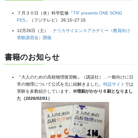
７月３０日（水）科学監修「
TIF presents ONE SONG
FES
」（フジテレビ） 26:15~27:15
12月26日（土）
ナリカサイエンスアカデミー（教員向け
実験講習会）開催
書籍
のお知らせ
『大人のための高校物理復習帳』（講談社）…一般向けに日
常の物理について公式を元に紐解きました。
特設サイト
では
実験を多数紹介しています。
※増刷がかかり６刷となりまし
た（2026/02/01）