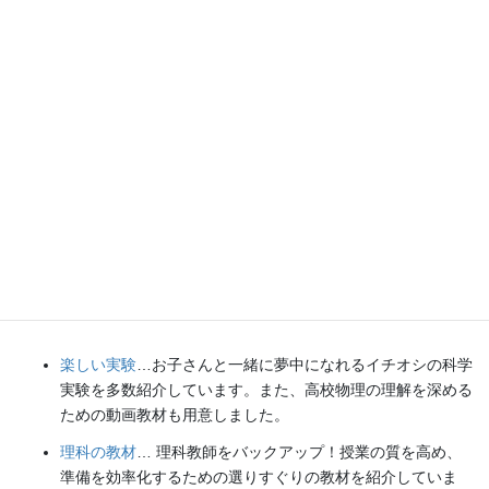
各種SNS（更新情報をお届け！）
【日本語】
X(Twitter)
／
instagram
／
Facebook
【英語】
BlueSky
／
Threads
Explore
楽しい実験
…お子さんと一緒に夢中になれるイチオシの科学
実験を多数紹介しています。また、高校物理の理解を深める
ための動画教材も用意しました。
理科の教材
… 理科教師をバックアップ！授業の質を高め、
準備を効率化するための選りすぐりの教材を紹介していま