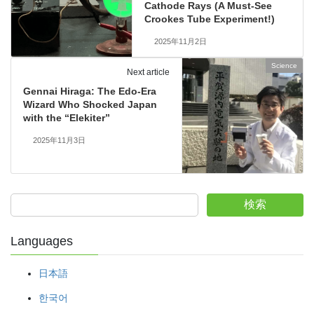
Cathode Rays (A Must-See
Crookes Tube Experiment!)
2025年11月2日
Science
Next article
Gennai Hiraga: The Edo-Era
Wizard Who Shocked Japan
with the “Elekiter”
2025年11月3日
検索
Languages
日本語
한국어