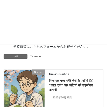
科学ラジオ
…科学トピックをほぼ毎日配信中！AI技術を駆
使して作成した「耳で楽しむ科学」をお届けします。
講演
…全国各地で実験講習会・サイエンスショー等を行っ
ています。
About
…「科学のネタ帳」のコンセプトや、運営者である桑
子研のプロフィール・想いをまとめています。
お問い合わせ
…実験教室のご依頼、執筆・講演の相談、科
学監修等はこちらのフォームからお寄せください。
Science
श्रेणी
Science
Previous article
सिर्फ एक पत्ता नहीं! चेरी के पत्तों में छिपे
“लाल दाने” और चींटियों की सहजीवन
कहानी
2025年10月31日