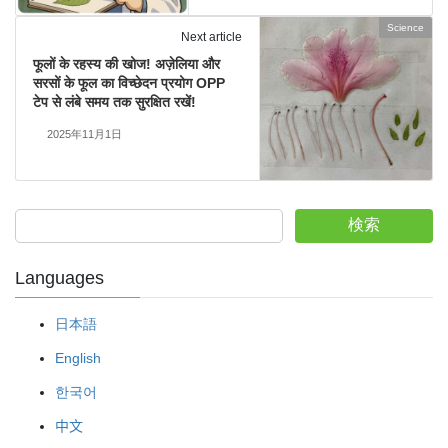
Science
Next article
फूलों के रहस्य की खोज! अज़ेलिया और
सरसों के फूल का विच्छेदन प्रयोग OPP
टेप से लंबे समय तक सुरक्षित रखें!
2025年11月1日
検索
Languages
日本語
English
한국어
中文