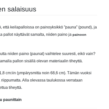
en salaisuus
, että keilapalloissa on painoyksikkö ”pauna” (pound), ja
a pallot näyttävät samalta, niiden paino ja
painoon
tta niiden paino (paunat) vaihtelee suuresti, eikö vain?
malla pallon sisällä olevan materiaalin tiheyttä.
21,8 cm:iin (ympärysmitta noin 68,6 cm). Tämän vuoksi
 riippumatta. Alla olevassa taulukossa verrataan
ttua tiheyttä.
lu paunittain