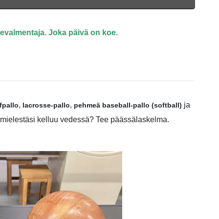
evalmentaja. Joka päivä on koe.
,
,
ja
fpallo
lacrosse-pallo
pehmeä baseball-pallo (softball)
a mielestäsi kelluu vedessä?
Tee päässälaskelma.