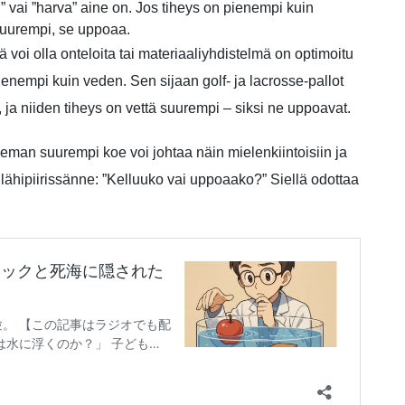
tu” vai ”harva” aine on. Jos tiheys on pienempi kuin
 suurempi, se uppoaa.
ä voi olla onteloita tai materiaaliyhdistelmä on optimoitu
 pienempi kuin veden. Sen sijaan golf- ja lacrosse-pallot
a, ja niiden tiheys on vettä suurempi – siksi ne uppoavat.
hieman suurempi koe voi johtaa näin mielenkiintoisiin ja
kin lähipiirissänne: ”Kelluuko vai uppoaako?” Siellä odottaa