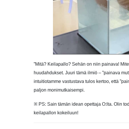
”Mitä? Keilapallo? Sehän on niin painava! Miten
huudahdukset. Juuri tämä ilmiö – ”painava mutt
intuitiotamme vastustava tulos kertoo, että ”p
paljon monimutkaisempi.
※ PS: Sain tämän idean opettaja O:lta. Olin tod
keilapallon kokeiluun!