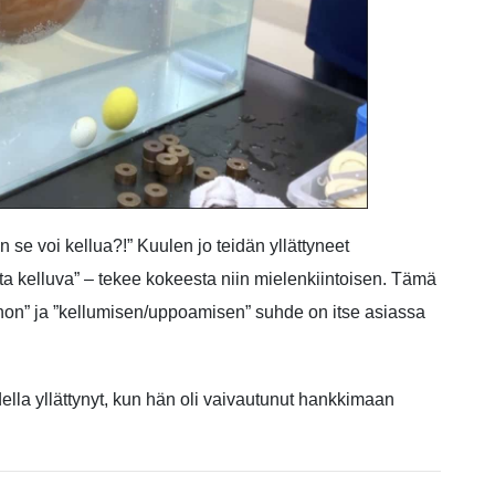
 se voi kellua?!” Kuulen jo teidän yllättyneet
a kelluva” – tekee kokeesta niin mielenkiintoisen. Tämä
ainon” ja ”kellumisen/uppoamisen” suhde on itse asiassa
ella yllättynyt, kun hän oli vaivautunut hankkimaan