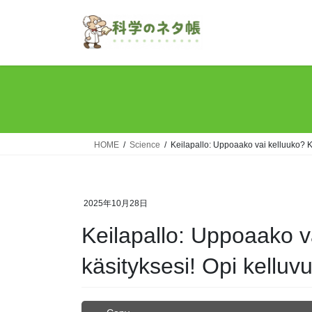
Skip
Skip
to
to
the
the
content
Navigation
HOME
Science
Keilapallo: Uppoaako vai kelluuko? 
2025年10月28日
Keilapallo: Uppoaako
käsityksesi! Opi kelluv