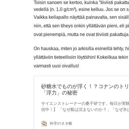
Toisin sanoen se kertoo, kuinka ”tiiviisti pakat
vedellä (n. 1.0 g/cm³), esine kelluu. Jos se on
Vaikka keilapallo näyttää painavalta, sen sisäll
niin, että sen tiheys onkin yllättävän pieni, eli
ovat pienempiä, mutta ne ovat tiiviisti pakattuj
On hauskaa, miten jo arkisilla esineillä tehty, 
yllättäviin tieteellisiin löytöihin! Kokeilkaa te
varmasti uusi oivallus!