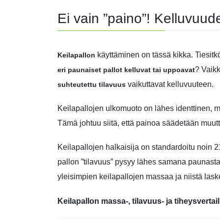
Ei vain ”paino”! Kelluvuud
käyttäminen on tässä kikka. Tiesitkö
Keilapallon
? Vaikk
eri paunaiset pallot kelluvat tai uppoavat
vaikuttavat kelluvuuteen.
suhteutettu tilavuus
Keilapallojen ulkomuoto on lähes identtinen, mu
Tämä johtuu siitä, että painoa säädetään muutta
Keilapallojen halkaisija on standardoitu noin 
pallon ”tilavuus” pysyy lähes samana paunasta
yleisimpien keilapallojen massaa ja niistä laske
Keilapallon massa-, tilavuus- ja tiheysvertai