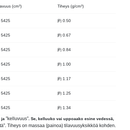
lavuus (cm³)
Tiheys (g/cm³)
 5425
約 0.50
 5425
約 0.67
 5425
約 0.84
 5425
約 1.00
 5425
約 1.17
 5425
約 1.25
 5425
約 1.34
”kelluvuus”
ja
. Se, kelluuko vai uppoaako esine vedessä,
tä”
. Tiheys on massaa (painoa) tilavuusyksikköä kohden.