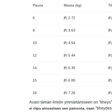
Pauna
Massa (kg)
Ti
6
約 2.72
約
8
約 3.63
約
10
約 4.54
約
12
約 5.44
約
14
約 6.35
約
15
約 6.80
約
16
約 7.26
約
Avain tämän ilmiön ymmärtämiseen on ”tiheys”
”tiheydes
ei riipu ainoastaan sen painosta, vaan