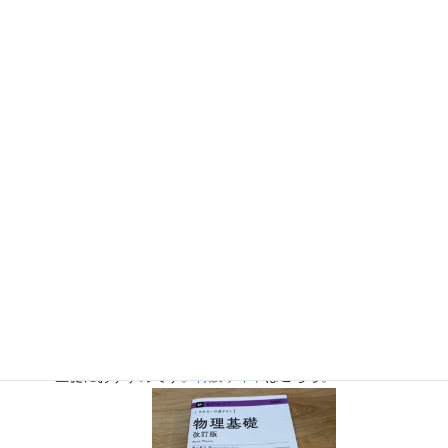
『大人のための高校物理復習帳』（講談社）…一般向けに日
常の物理について公式を元に紐解きました。
特設サイト
では
実験を多数紹介しています。
※増刷がかかり６刷となりまし
た（2026/02/01）
『きめる!共通テスト 物理基礎 改訂版』（学研）… 高校物
理の参考書です。イラストを多くしてイメージが持てるよう
に描きました。授業についていけない、物理が苦手、そんな
生徒におすすめです。
特設サイト
はこちら。