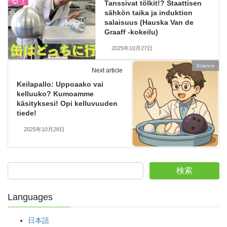
Tanssivat tölkit!? Staattisen
sähkön taika ja induktion
salaisuus (Hauska Van de
Graaff -kokeilu)
2025年10月27日
Science
Next article
Keilapallo: Uppoaako vai
kelluuko? Kumoamme
käsityksesi! Opi kelluvuuden
tiede!
2025年10月28日
検索
Languages
日本語