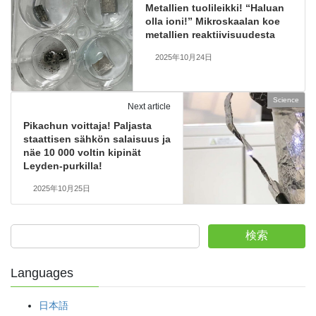
Metallien tuolileikki! “Haluan
olla ioni!” Mikroskaalan koe
metallien reaktiivisuudesta
2025年10月24日
Science
Next article
Pikachun voittaja! Paljasta
staattisen sähkön salaisuus ja
näe 10 000 voltin kipinät
Leyden-purkilla!
2025年10月25日
検索
Languages
日本語