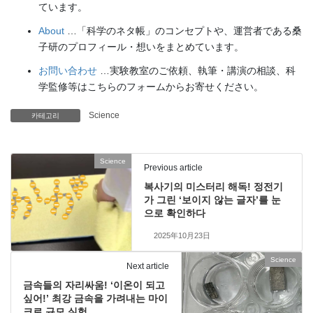
ています。
About
…「科学のネタ帳」のコンセプトや、運営者である桑
子研のプロフィール・想いをまとめています。
お問い合わせ
…実験教室のご依頼、執筆・講演の相談、科
学監修等はこちらのフォームからお寄せください。
Science
카테고리
Science
Previous article
복사기의 미스터리 해독! 정전기
가 그린 ‘보이지 않는 글자’를 눈
으로 확인하다
2025年10月23日
Science
Next article
금속들의 자리싸움! ‘이온이 되고
싶어!’ 최강 금속을 가려내는 마이
크로 규모 실험