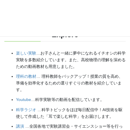
【日本語】
X(Twitter)
／
instagram
／
Facebook
【英語】
BlueSky
／
Threads
Explore
楽しい実験
…お子さんと一緒に夢中になれるイチオシの科学
実験を多数紹介しています。また、高校物理の理解を深める
ための動画教材も用意しました。
理科の教材
… 理科教師をバックアップ！授業の質を高め、
準備を効率化するための選りすぐりの教材を紹介していま
す。
Youtube
…科学実験等の動画を配信しています。
科学ラジオ
…科学トピックをほぼ毎日配信中！AI技術を駆
使して作成した「耳で楽しむ科学」をお届けします。
講演
…全国各地で実験講習会・サイエンスショー等を行っ