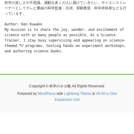
科学の楽しさや不思議、感動を多くの人に届けていきたい。サイエンストレ
ーナーとしてテレビ番組の科学監修・出演、実験教室、科学本執筆なども行
っています。
Author: Ken Kuwako
My mission is to share the joy, wonder, and excitement of 
science with as many people as possible. As a Science 
Trainer, I stay busy supervising and appearing on science-
themed TV programs, hosting hands-on experiment workshops, 
and authoring science books.
Copyright © 科学のネタ帳 All Rights Reserved.
Powered by
WordPress
with
Lightning Theme
&
VK All in One
Expansion Unit