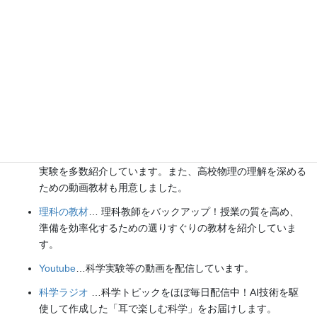
各種SNS（更新情報をお届け！）
【日本語】
X(Twitter)
／
instagram
／
Facebook
【英語】
BlueSky
／
Threads
Explore
楽しい実験
…お子さんと一緒に夢中になれるイチオシの科学
実験を多数紹介しています。また、高校物理の理解を深める
ための動画教材も用意しました。
理科の教材
… 理科教師をバックアップ！授業の質を高め、
準備を効率化するための選りすぐりの教材を紹介していま
す。
Youtube
…科学実験等の動画を配信しています。
科学ラジオ
…科学トピックをほぼ毎日配信中！AI技術を駆
使して作成した「耳で楽しむ科学」をお届けします。