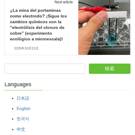
Next article
¿La mina del portaminas
como electrodo? ¡Sigue los
cambios químicos con la
“electrólisis del cloruro de
cobre” (experimento
ecológico a microescala)!
2025年10月21日
検索
Languages
日本語
English
한국어
中文