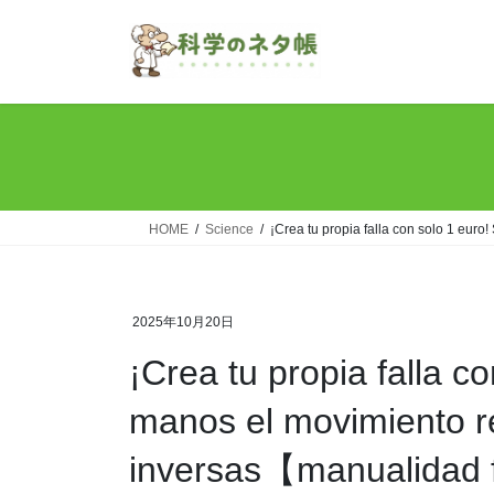
Skip
Skip
to
to
the
the
content
Navigation
HOME
Science
¡Crea tu propia falla con solo 1 eur
2025年10月20日
¡Crea tu propia falla c
manos el movimiento re
inversas【manualidad 