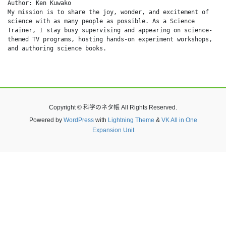
Author: Ken Kuwako
My mission is to share the joy, wonder, and excitement of 
science with as many people as possible. As a Science 
Trainer, I stay busy supervising and appearing on science-
themed TV programs, hosting hands-on experiment workshops, 
and authoring science books.
Copyright © 科学のネタ帳 All Rights Reserved.
Powered by
WordPress
with
Lightning Theme
&
VK All in One
Expansion Unit