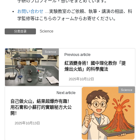
子研のプロフィール・想いをまとめています。
お問い合わせ
…実験教室のご依頼、執筆・講演の相談、科
学監修等はこちらのフォームからお寄せください。
Science
分类目录
Science
Previous article
紅酒變身術！國中理化教你「提
煉出火焰」的科學魔法
2025年10月12日
Science
Next article
自己做火山，結果超爆炸有趣！
用石膏和小蘇打的實驗秘方大公
開！
2025年10月13日