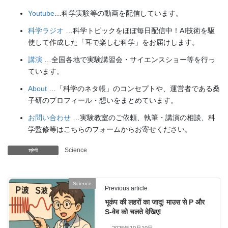
Youtube
…科学実験等の動画を配信しています。
科学ラジオ
…科学トピックをほぼ毎日配信中！AI技術を駆
使して作成した「耳で楽しむ科学」をお届けします。
講演
…全国各地で実験講習会・サイエンスショー等を行っ
ています。
About
…「科学のネタ帳」のコンセプトや、運営者である桑
子研のプロフィール・想いをまとめています。
お問い合わせ
…実験教室のご依頼、執筆・講演の相談、科
学監修等はこちらのフォームからお寄せください。
Science
श्रेणी
Science
Previous article
भूकंप की लहरों का जादू! माउस से P और
S-वेव को चलते देखिए!