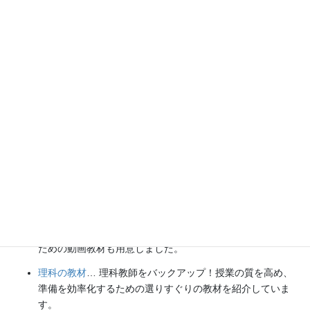
各種SNS（更新情報をお届け！）
【日本語】
X(Twitter)
／
instagram
／
Facebook
【英語】
BlueSky
／
Threads
Explore
楽しい実験
…お子さんと一緒に夢中になれるイチオシの科学
実験を多数紹介しています。また、高校物理の理解を深める
ための動画教材も用意しました。
理科の教材
… 理科教師をバックアップ！授業の質を高め、
準備を効率化するための選りすぐりの教材を紹介していま
す。