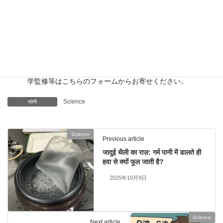
講演
…全国各地で実験講習会・サイエンスショー等を行っ
ています。
About
…「科学のネタ帳」のコンセプトや、運営者である桑
子研のプロフィール・想いをまとめています。
お問い合わせ
…実験教室のご依頼、執筆・講演の相談、科
学監修等はこちらのフォームからお寄せください。
Science
श्रेणी
Science
Previous article
जादुई थैली का राज़: गर्म पानी में डालते ही
हवा से क्यों फूल जाती है?
2025年10月9日
Science
Next article