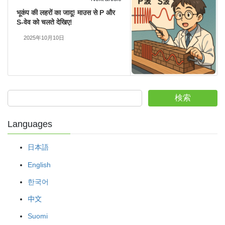
भूकंप की लहरों का जादू! माउस से P और
S-वेव को चलते देखिए!
2025年10月10日
検索
Languages
日本語
English
한국어
中文
Suomi