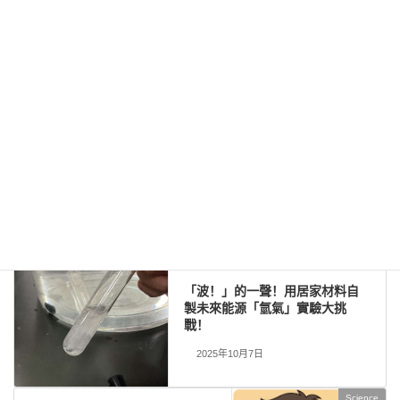
使して作成した「耳で楽しむ科学」をお届けします。
講演
…全国各地で実験講習会・サイエンスショー等を行っ
ています。
About
…「科学のネタ帳」のコンセプトや、運営者である桑
子研のプロフィール・想いをまとめています。
お問い合わせ
…実験教室のご依頼、執筆・講演の相談、科
学監修等はこちらのフォームからお寄せください。
Science
分类目录
Science
Previous article
「波！」的一聲！用居家材料自
製未來能源「氫氣」實驗大挑
戰！
2025年10月7日
Science