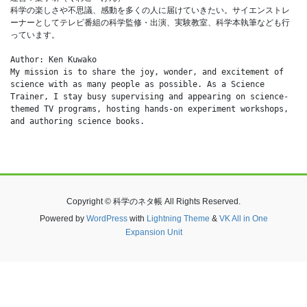
科学の楽しさや不思議、感動を多くの人に届けていきたい。サイエンストレ
ーナーとしてテレビ番組の科学監修・出演、実験教室、科学本執筆なども行
っています。
Author: Ken Kuwako
My mission is to share the joy, wonder, and excitement of 
science with as many people as possible. As a Science 
Trainer, I stay busy supervising and appearing on science-
themed TV programs, hosting hands-on experiment workshops, 
and authoring science books.
Copyright © 科学のネタ帳 All Rights Reserved.
Powered by
WordPress
with
Lightning Theme
&
VK All in One
Expansion Unit