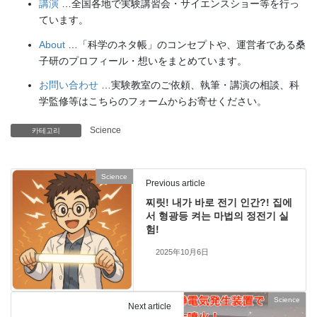
講演
…全国各地で実験講習会・サイエンスショー等を行っ
ています。
About
…「科学のネタ帳」のコンセプトや、運営者である桑
子研のプロフィール・想いをまとめています。
お問い合わせ
…実験教室のご依頼、執筆・講演の相談、科
学監修等はこちらのフォームからお寄せください。
Science
카테고리
Science
Previous article
찌릿! 내가 바로 전기 인간?! 집에
서 형광등 켜는 마법의 정전기 실
험!
2025年10月6日
Science
Next article