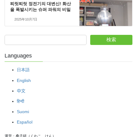
찌릿찌릿 정전기의 대변신! 화산
을 폭발시키는 슈퍼 파워의 비밀
2025年10月7日
検索
Languages
日本語
English
中文
हिन्दी
Suomi
Español
運営：桑子研（くわこ　けん）