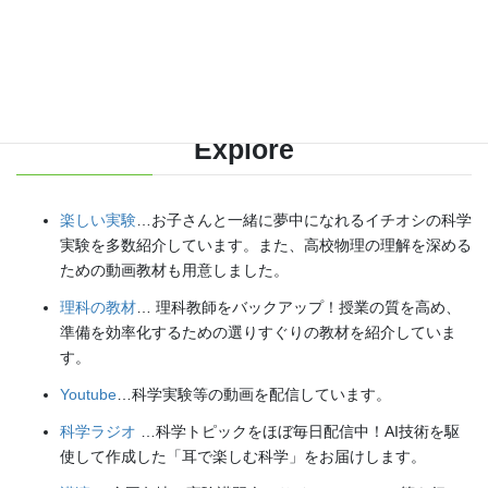
【日本語】
X(Twitter)
／
instagram
／
Facebook
【英語】
BlueSky
／
Threads
Explore
楽しい実験
…お子さんと一緒に夢中になれるイチオシの科学
実験を多数紹介しています。また、高校物理の理解を深める
ための動画教材も用意しました。
理科の教材
… 理科教師をバックアップ！授業の質を高め、
準備を効率化するための選りすぐりの教材を紹介していま
す。
Youtube
…科学実験等の動画を配信しています。
科学ラジオ
…科学トピックをほぼ毎日配信中！AI技術を駆
使して作成した「耳で楽しむ科学」をお届けします。