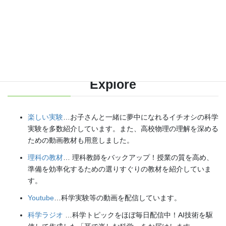
各種SNS（更新情報をお届け！）
【日本語】
X(Twitter)
／
instagram
／
Facebook
【英語】
BlueSky
／
Threads
Explore
楽しい実験
…お子さんと一緒に夢中になれるイチオシの科学
実験を多数紹介しています。また、高校物理の理解を深める
ための動画教材も用意しました。
理科の教材
… 理科教師をバックアップ！授業の質を高め、
準備を効率化するための選りすぐりの教材を紹介していま
す。
Youtube
…科学実験等の動画を配信しています。
科学ラジオ
…科学トピックをほぼ毎日配信中！AI技術を駆