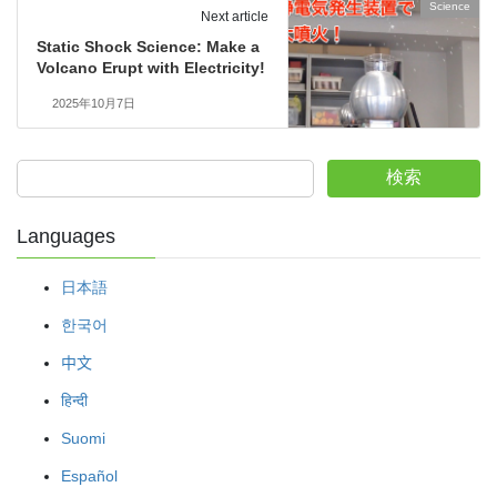
Science
Next article
Static Shock Science: Make a
Volcano Erupt with Electricity!
2025年10月7日
検索
Languages
日本語
한국어
中文
हिन्दी
Suomi
Español