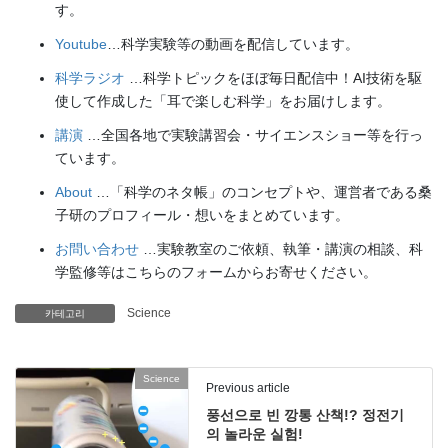
す。
Youtube
…科学実験等の動画を配信しています。
科学ラジオ
…科学トピックをほぼ毎日配信中！AI技術を駆
使して作成した「耳で楽しむ科学」をお届けします。
講演
…全国各地で実験講習会・サイエンスショー等を行っ
ています。
About
…「科学のネタ帳」のコンセプトや、運営者である桑
子研のプロフィール・想いをまとめています。
お問い合わせ
…実験教室のご依頼、執筆・講演の相談、科
学監修等はこちらのフォームからお寄せください。
Science
카테고리
Science
Previous article
풍선으로 빈 깡통 산책!? 정전기
의 놀라운 실험!