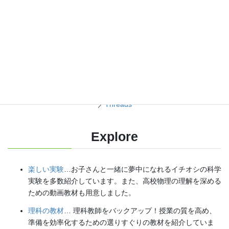
各種SNS（更新情報をお届け！）
【日本語】
X(Twitter)
／
instagram
／
Facebook
【英語】
BlueSky
／
Threads
Explore
楽しい実験
…お子さんと一緒に夢中になれるイチオシの科学
実験を多数紹介しています。また、高校物理の理解を深める
ための動画教材も用意しました。
理科の教材
… 理科教師をバックアップ！授業の質を高め、
準備を効率化するための選りすぐりの教材を紹介していま