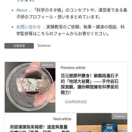
About
…「科学のネタ帳」のコンセプトや、運営者である桑
子研のプロフィール・想いをまとめています。
お問い合わせ
…実験教室のご依頼、執筆・講演の相談、科
学監修等はこちらのフォームからお寄せください。
Science
分类目录
Science
Previous article
百元塑膠杯變身！解鎖路邊石子
的「地球大祕寶」——手作岩石
探測鏡，讓你瞬間擁有科學家的
眼力！
2025年9月28日
Science
Next article
用玻璃彈珠來揭密！速度與重量