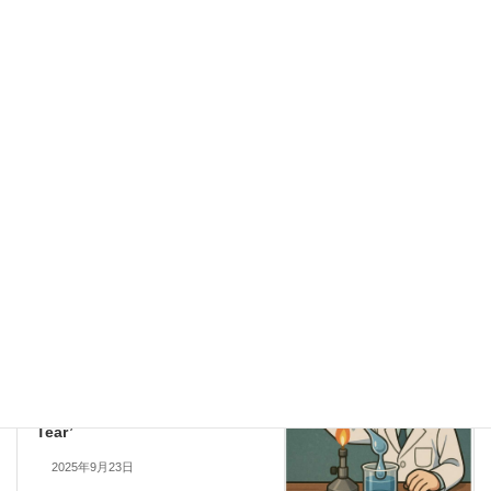
お問い合わせ
…実験教室のご依頼、執筆・講演の相談、科
学監修等はこちらのフォームからお寄せください。
Science
Categories
Science
Previous article
Crystal Clear Science: Making
Crystals in Your Kitchen to
See How Volcanic and
Plutonic Rocks Are Born!
2025年9月22日
Science
Next article
The Science Behind Glass
Tears! Experience the
Shocking Secret of the ‘Dutch
Tear’
2025年9月23日