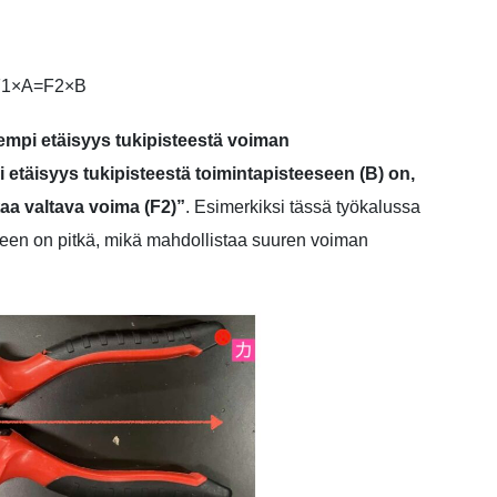
F1×A=F2×B
empi etäisyys tukipisteestä voiman
 etäisyys tukipisteestä toimintapisteeseen (B) on,
taa valtava voima (F2)”
. Esimerkiksi tässä työkalussa
seen on pitkä, mikä mahdollistaa suuren voiman