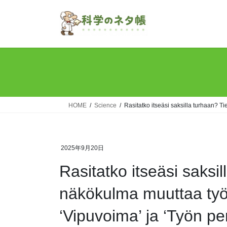
Skip
Skip
to
to
the
the
content
Navigation
HOME
Science
Rasitatko itseäsi saksilla turhaan? T
2025年9月20日
Rasitatko itseäsi saksi
näkökulma muuttaa työ
‘Vipuvoima’ ja ‘Työn per