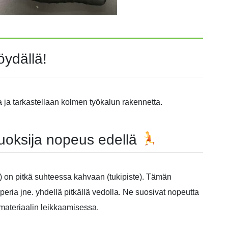
öydällä!
a ja tarkastellaan kolmen työkalun rakennetta.
juoksija nopeus edellä
e) on pitkä suhteessa kahvaan (tukipiste). Tämän
eria jne. yhdellä pitkällä vedolla. Ne suosivat nopeutta
n materiaalin leikkaamisessa.