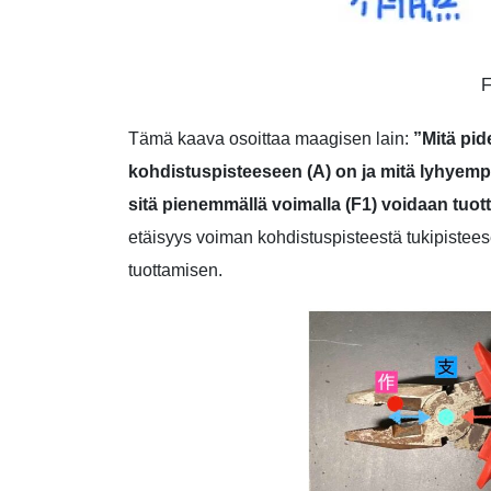
Tämä kaava osoittaa maagisen lain:
”Mitä pid
kohdistuspisteeseen (A) on ja mitä lyhyempi
sitä pienemmällä voimalla (F1) voidaan tuot
etäisyys voiman kohdistuspisteestä tukipistee
tuottamisen.