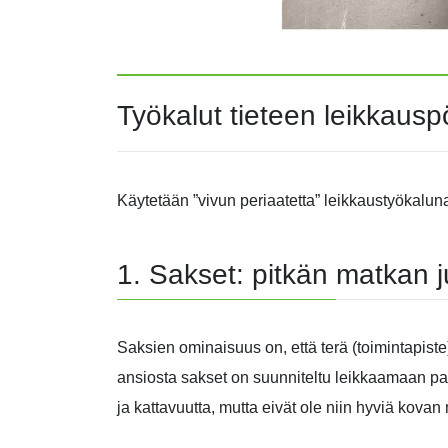
Työkalut tieteen leikkausp
Käytetään ”vivun periaatetta” leikkaustyökalun
1. Sakset: pitkän matkan 
Saksien ominaisuus on, että terä (toimintapist
ansiosta sakset on suunniteltu leikkaamaan pap
ja kattavuutta, mutta eivät ole niin hyviä kova