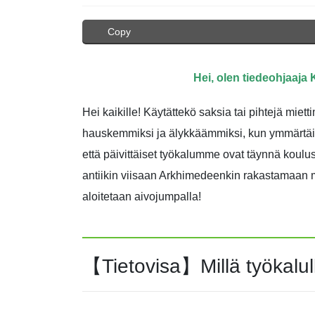
Copy
Hei, olen tiedeohjaaja
Hei kaikille! Käytättekö saksia tai pihtejä mie
hauskemmiksi ja älykkäämmiksi, kun ymmärtäisi
että päivittäiset työkalumme ovat täynnä koulus
antiikin viisaan Arkhimedeenkin rakastamaan mys
aloitetaan aivojumpalla!
【Tietovisa】Millä työkalul