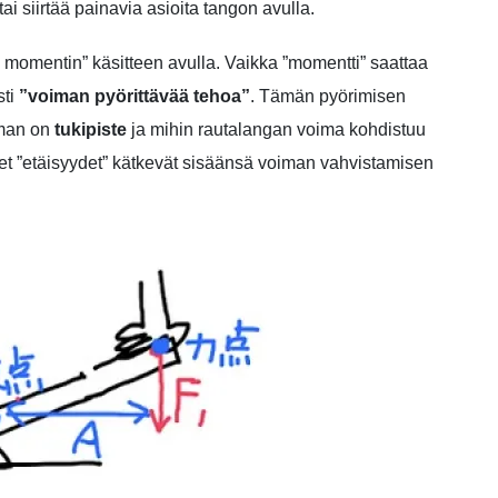
ai siirtää painavia asioita tangon avulla.
momentin” käsitteen avulla. Vaikka ”momentti” saattaa
sti
”voiman pyörittävää tehoa”
. Tämän pyörimisen
iman on
tukipiste
ja mihin rautalangan voima kohdistuu
et ”etäisyydet” kätkevät sisäänsä voiman vahvistamisen