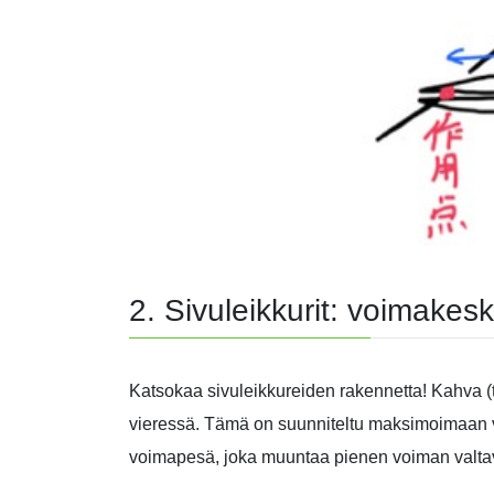
2. Sivuleikkurit: voimake
Katsokaa sivuleikkureiden rakennetta! Kahva (tu
vieressä. Tämä on suunniteltu maksimoimaan vi
voimapesä, joka muuntaa pienen voiman valtav