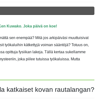
 Ken Kuwako. Joka päivä on koe!
ttimättä sen enempää? Mitä jos arkipäiväsi muuttuisivat
t työkaluihin kätkettyjä voiman sääntöjä? Totuus on,
sa opittuja fysiikan lakeja. Tällä kertaa sukellamme
teeriin, joka piilee tutuissa työkaluissa. Mutta
la katkaiset kovan rautalangan?