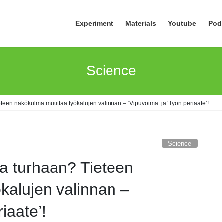
Experiment
Materials
Youtube
Pod
Science
ieteen näkökulma muuttaa työkalujen valinnan – ‘Vipuvoima’ ja ‘Työn periaate’!
Science
lla turhaan? Tieteen
kalujen valinnan –
iaate’!