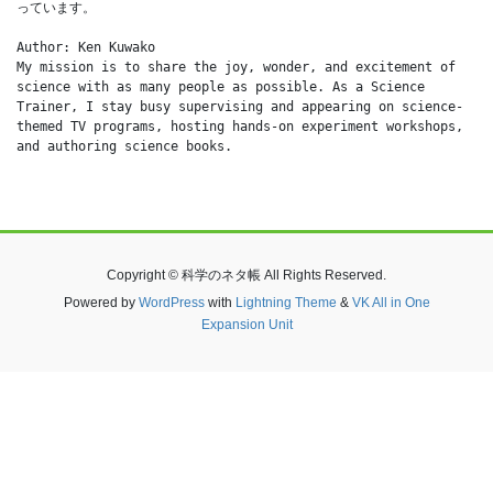
っています。
Author: Ken Kuwako
My mission is to share the joy, wonder, and excitement of 
science with as many people as possible. As a Science 
Trainer, I stay busy supervising and appearing on science-
themed TV programs, hosting hands-on experiment workshops, 
and authoring science books.
Copyright © 科学のネタ帳 All Rights Reserved.
Powered by
WordPress
with
Lightning Theme
&
VK All in One
Expansion Unit