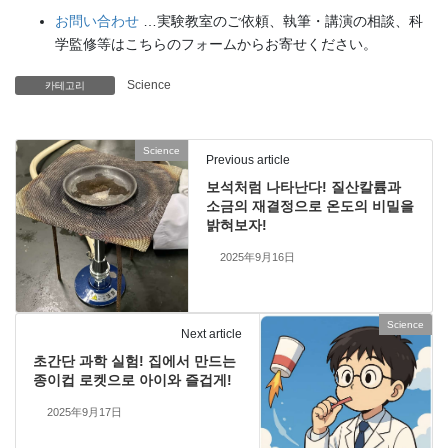
お問い合わせ
…実験教室のご依頼、執筆・講演の相談、科
学監修等はこちらのフォームからお寄せください。
Science
카테고리
Science
Previous article
보석처럼 나타난다! 질산칼륨과
소금의 재결정으로 온도의 비밀을
밝혀보자!
2025年9月16日
Science
Next article
초간단 과학 실험! 집에서 만드는
종이컵 로켓으로 아이와 즐겁게!
2025年9月17日