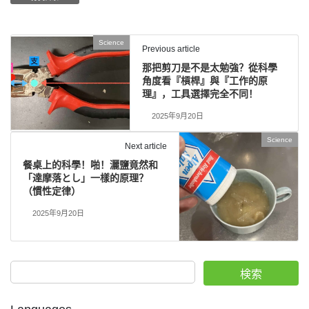
Science
Previous article
那把剪刀是不是太勉強？從科學
角度看『槓桿』與『工作的原
理』，工具選擇完全不同！
2025年9月20日
Science
Next article
餐桌上的科學！啪！灑鹽竟然和
「達摩落とし」一樣的原理？
（慣性定律）
2025年9月20日
検索