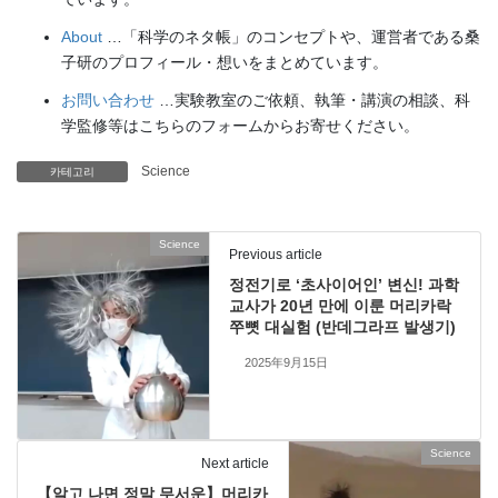
About
…「科学のネタ帳」のコンセプトや、運営者である桑
子研のプロフィール・想いをまとめています。
お問い合わせ
…実験教室のご依頼、執筆・講演の相談、科
学監修等はこちらのフォームからお寄せください。
Science
카테고리
Science
Previous article
정전기로 ‘초사이어인’ 변신! 과학
교사가 20년 만에 이룬 머리카락
쭈뼛 대실험 (반데그라프 발생기)
2025年9月15日
Science
Next article
【알고 나면 정말 무서운】머리카