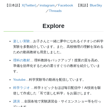
【日本語】
X(Twitter)
／
instagram
／
Facebook
【英語】
BlueSky
／
Threads
Explore
楽しい実験
…お子さんと一緒に夢中になれるイチオシの科学
実験を多数紹介しています。また、高校物理の理解を深める
ための動画教材も用意しました。
理科の教材
… 理科教師をバックアップ！授業の質を高め、
準備を効率化するための選りすぐりの教材を紹介していま
す。
Youtube
…科学実験等の動画を配信しています。
科学ラジオ
…科学トピックをほぼ毎日配信中！AI技術を駆
使して作成した「耳で楽しむ科学」をお届けします。
講演
…全国各地で実験講習会・サイエンスショー等を行っ
ています。