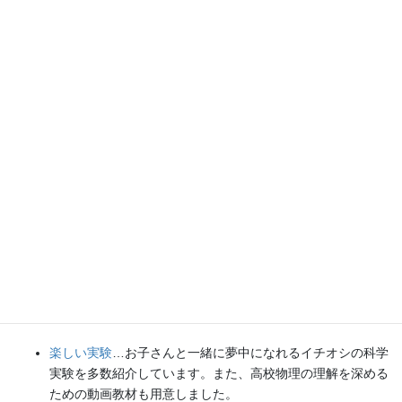
各種SNS（更新情報をお届け！）
【日本語】
X(Twitter)
／
instagram
／
Facebook
【英語】
BlueSky
／
Threads
Explore
楽しい実験
…お子さんと一緒に夢中になれるイチオシの科学
実験を多数紹介しています。また、高校物理の理解を深める
ための動画教材も用意しました。