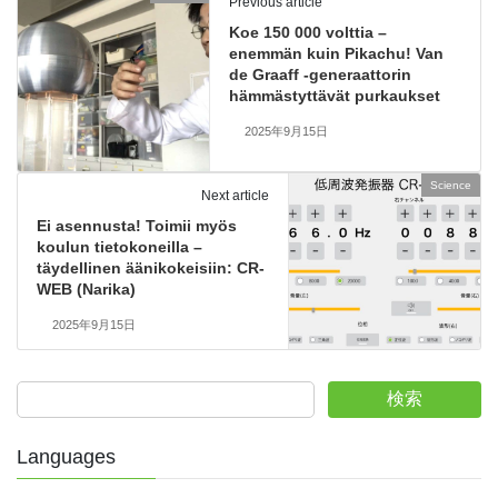
Previous article
Koe 150 000 volttia –
enemmän kuin Pikachu! Van
de Graaff -generaattorin
hämmästyttävät purkaukset
2025年9月15日
Science
Next article
Ei asennusta! Toimii myös
koulun tietokoneilla –
täydellinen äänikokeisiin: CR-
WEB (Narika)
2025年9月15日
検索
Languages