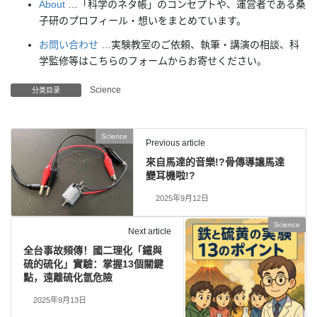
About
…「科学のネタ帳」のコンセプトや、運営者である桑
子研のプロフィール・想いをまとめています。
お問い合わせ
…実験教室のご依頼、執筆・講演の相談、科
学監修等はこちらのフォームからお寄せください。
Science
分类目录
Science
Previous article
來自馬達的音樂!?骨傳導讓馬達
變耳機啦!?
2025年9月12日
Science
Next article
全台事故頻傳！國二理化「鐵與
硫的硫化」實驗：掌握13個關鍵
點，遠離硫化氫危險
2025年9月13日